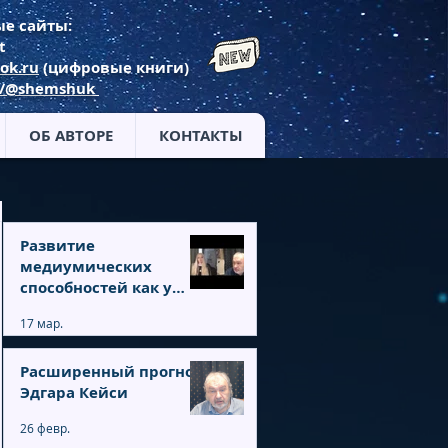
е сайты:
t
ok.ru
(цифровые книги)
m/@shemshuk
ОБ АВТОРЕ
КОНТАКТЫ
Развитие
медиумических
способностей как у
Вольфа Мессинга
17 мар.
Расширенный прогноз
Эдгара Кейси
26 февр.