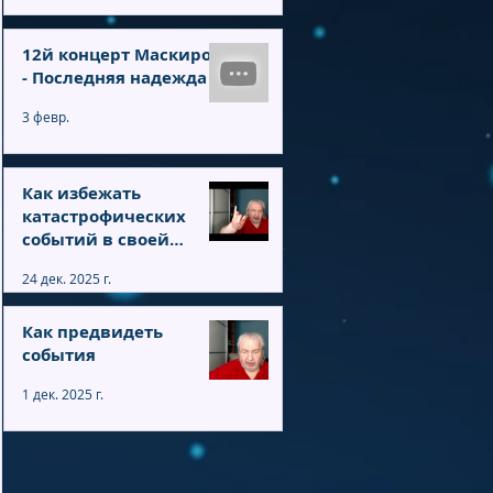
12й концерт Маскирон
- Последняя надежда
3 февр.
Как избежать
катастрофических
событий в своей
жизни. Ответы на
24 дек. 2025 г.
вопросы
Как предвидеть
события
1 дек. 2025 г.