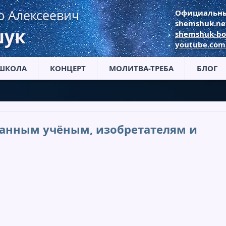
р Алексеевич
Официальны
shemshuk.ne
ук
shemshuk-bo
youtube.co
ШКОЛА
КОНЦЕРТ
МОЛИТВА-ТРЕБА
БЛОГ
анным учёным, изобретателям и