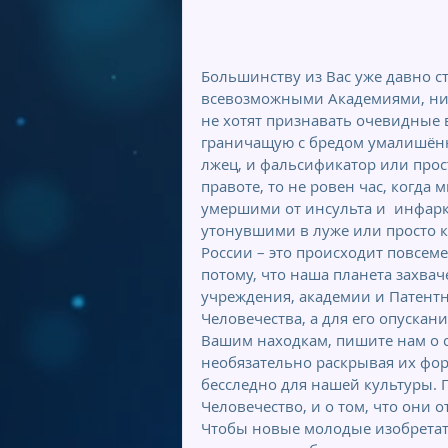
Большинству из Вас уже давно ста
всевозможными Академиями, ни 
не хотят признавать очевидные в
граничащую с бредом умалишённо
лжец, и фальсификатор или прост
правоте, то не ровен час, когда
умершими от инсульта и  инфар
утонувшими в луже или просто к
России – это происходит повсемес
потому, что наша планета захва
учреждения, академии и Патентн
Человечества, а для его опускан
Вашим находкам, пишите нам о с
необязательно раскрывая их форм
бесследно для нашей культуры. П
Человечество, и о том, что они 
Чтобы новые молодые изобретат