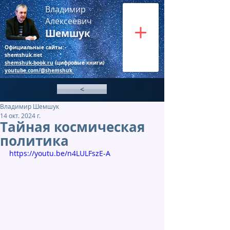
Владимир
Алексеевич
Шемшук
Официальные сайты:
shemshuk.net
shemshuk-book.ru
(цифровые книги)
youtube.com/@shemshuk
<
Владимир Шемшук
14 окт. 2024 г.
Тайная космическая
политика
https://youtu.be/n4LULFszE-A