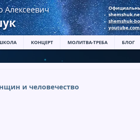
р Алексеевич
Официальны
shemshuk.ne
ук
shemshuk-bo
youtube.co
ШКОЛА
КОНЦЕРТ
МОЛИТВА-ТРЕБА
БЛОГ
енщин и человечество