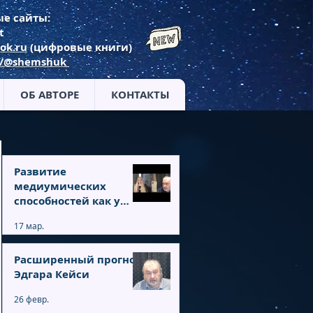
е сайты:
t
ok.ru
(цифровые книги)
m/@shemshuk
ОБ АВТОРЕ
КОНТАКТЫ
Развитие
медиумических
способностей как у
Вольфа Мессинга
17 мар.
Расширенный прогноз
Эдгара Кейси
26 февр.