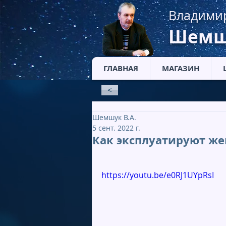
Владими
Шемш
ГЛАВНАЯ
МАГАЗИН
<
Шемшук В.А.
5 сент. 2022 г.
Как эксплуатируют ж
https://youtu.be/e0RJ1UYpRsI