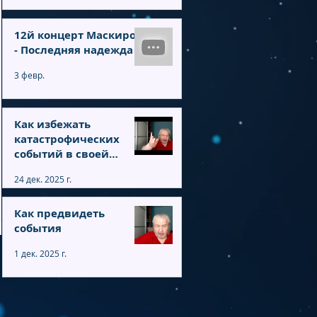
12й концерт Маскирон
- Последняя надежда
3 февр.
Как избежать
катастрофических
событий в своей
жизни. Ответы на
24 дек. 2025 г.
вопросы
Как предвидеть
события
1 дек. 2025 г.