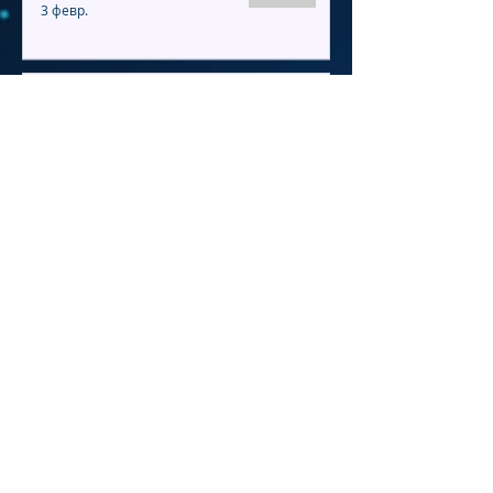
3 февр.
Как избежать
катастрофических
событий в своей жизни.
Ответы на вопросы
24 дек. 2025 г.
Как предвидеть события
1 дек. 2025 г.
©
2020-2026
Владимир Алексеевич
Шемшук.
Пользовательское соглашение
Политика конфиденциальности