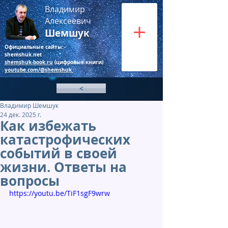
Владимир
Алексеевич
Шемшук
Официальные сайты:
shemshuk.net
shemshuk-book.ru
(цифровые книги)
youtube.com/@shemshuk
<
Владимир Шемшук
24 дек. 2025 г.
Как избежать
катастрофических
событий в своей
жизни. Ответы на
вопросы
https://youtu.be/TiF1sgF9wrw