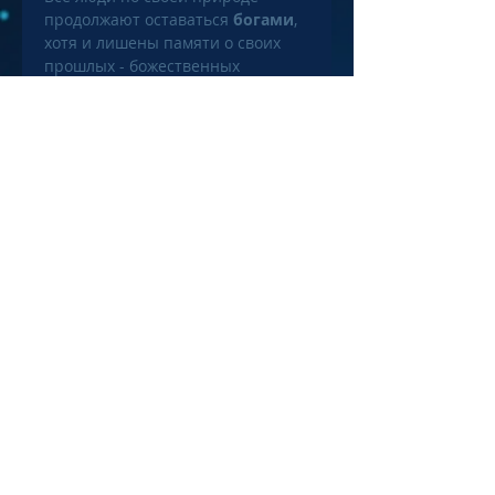
продолжают оставаться 
богами
, 
хотя и лишены памяти о своих 
прошлых - божественных 
воплощениях. Их высокие 
достижения были обусловлены 
нашей древней религией - 
православием и нашей древней 
верой - правоверием, канувшим 
в Лету, как и все былое 
могущество наших предков. О 
них и пойдет речь в 
предлагаемой работе.
©
2020-2026
Владимир Алексеевич
Шемшук.
Пользовательское соглашение
Политика конфиденциальности