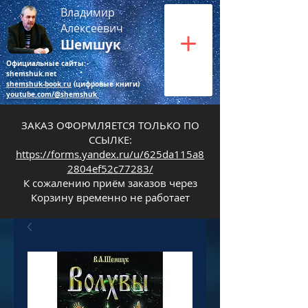
Владимир
Алексеевич
Шемшук
Официальные сайты:
shemshuk.net
shemshuk-book.ru
(цифровые книги)
youtube.com/@shemshuk
ЗАКАЗ ОФОРМЛЯЕТСЯ ТОЛЬКО ПО
ССЫЛКЕ:
https://forms.yandex.ru/u/625da115a8
2804ef52c77283/
К сожалению приём заказов через
Корзину временно не работает